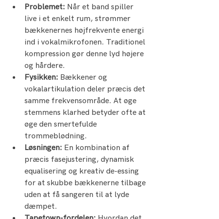
Problemet:
 Når et band spiller 
live i et enkelt rum, strømmer 
bækkenernes højfrekvente energi 
ind i vokalmikrofonen. Traditionel 
kompression gør denne lyd højere 
og hårdere.
Fysikken:
 Bækkener og 
vokalartikulation deler præcis det 
samme frekvensområde. At øge 
stemmens klarhed betyder ofte at 
øge den smertefulde 
trommeblødning.
Løsningen:
 En kombination af 
præcis fasejustering, dynamisk 
equalisering og kreativ de-essing 
for at skubbe bækkenerne tilbage 
uden at få sangeren til at lyde 
dæmpet.
Tapetown-fordelen:
 Hvordan det 