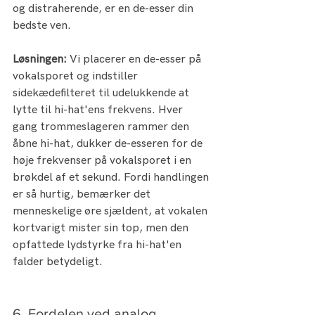
og distraherende, er en de-esser din 
bedste ven.
Løsningen:
 Vi placerer en de-esser på 
vokalsporet og indstiller 
sidekædefilteret til udelukkende at 
lytte til hi-hat'ens frekvens. Hver 
gang trommeslageren rammer den 
åbne hi-hat, dukker de-esseren for de 
høje frekvenser på vokalsporet i en 
brøkdel af et sekund. Fordi handlingen 
er så hurtig, bemærker det 
menneskelige øre sjældent, at vokalen 
kortvarigt mister sin top, men den 
opfattede lydstyrke fra hi-hat'en 
falder betydeligt.
6. Fordelen ved analog 